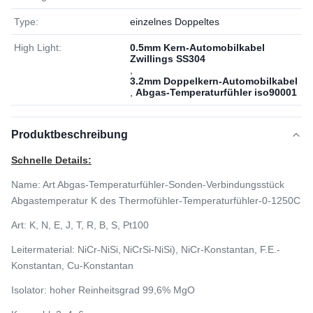
Type:
einzelnes Doppeltes
High Light:
0.5mm Kern-Automobilkabel
Zwillings SS304
,
3.2mm Doppelkern-Automobilkabel
,
Abgas-Temperaturfühler iso90001
Produktbeschreibung
Schnelle Details:
Name:
Art Abgas-Temperaturfühler-Sonden-Verbindungsstück
Abgastemperatur K des Thermofühler-Temperaturfühler-0-1250C
Art:
K, N, E, J, T, R, B, S, Pt100
Leitermaterial: NiCr-NiSi,
NiCrSi-NiSi), NiCr-Konstantan, F.E.-
Konstantan, Cu-Konstantan
Isolator: hoher Reinheitsgrad 99,6% MgO