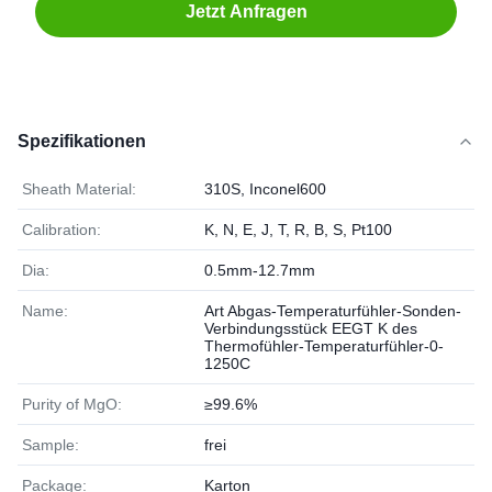
Jetzt Anfragen
Spezifikationen
Sheath Material:
310S, Inconel600
Calibration:
K, N, E, J, T, R, B, S, Pt100
Dia:
0.5mm-12.7mm
Name:
Art Abgas-Temperaturfühler-Sonden-
Verbindungsstück EEGT K des
Thermofühler-Temperaturfühler-0-
1250C
Purity of MgO:
≥99.6%
Sample:
frei
Package:
Karton