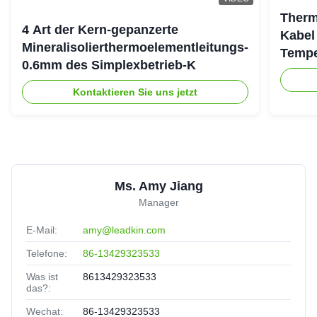
Therm
4 Art der Kern-gepanzerte
Kabel
Mineralisolierthermoelementleitungs-
Tempe
0.6mm des Simplexbetrieb-K
Kontaktieren Sie uns jetzt
Ms. Amy Jiang
Manager
E-Mail:
amy@leadkin.com
Telefone:
86-13429323533
Was ist
8613429323533
das?:
Wechat:
86-13429323533