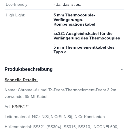
Eco-friendly:
- Ja, das ist es.
High Light:
5 mm Thermocouple-
Verlängerungs-
Kompensationskabel
,
ss321 Ausgleichskabel für die
Verlängerung des Thermocouples
,
5 mm Thermoelementkabel des
Typs e
Produktbeschreibung
Schnelle Details:
Name:
Chromel-Alumel Tc-Draht-Thermoelement-Draht 3.2m
verwendet für MI-Kabel
Art:
K/N/E/J/T
Leitermaterial: NiCr-NiSi,
NiCrSi-NiSi), NiCr-Konstantan
Hüllenmaterial: SS321 (SS304), SS316, SS310, INCONEL600,