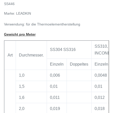
SS446
Marke: LEADKIN
Verwendung: für die Thermoelementherstellung
Gewicht pro Meter
SS310,
SS304 SS316
INCONEL
Art
Durchmesser.
Einzeln
Doppeltes
Einzeln
1,0
0,006
0,0048
1,5
0,01
0,01
1,6
0,011
0,012
2,0
0,019
0,018