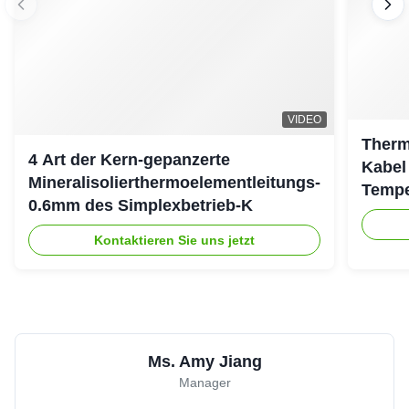
und mit ihnen zufriedengestellt erhalten.
9. Feedback zu LEADKIN über Qualität, Service, Marktfeedback
u. Vorschlag. Und wir tun besser.
Schlagworte
1
5 Isolierung des einkernigen Kabels Al2O3
SUS304 Art e-Thermoelementleitung
Verwandte Produkte