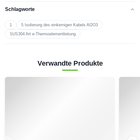
C. Exihibition
FAQ:
Genaues Zitat.
1.
2.
Bestätigen Sie den Preis, Vertragsklausel, Vorbereitungs- und
Anlaufzeit, Zahlungsbedingung etc.
3. LEADKIN-Verkäufe senden die Proforma-Rechnung mit
LEADKIN-Dichtung.
4. Kunde vereinbart die Zahlung für Ablagerung und schickt uns
Bankbeleg.
5.
Mitte Produktion-senden Fotos, um die Fertigungsstraße zu
zeigen, der Sie Ihre Produkte herein sehen können. Bestätigen
Sie die geschätzte Lieferfrist wieder.
6.
Enden-Produktion-Massenproduktions-Produktfotos.
7. Kunden leisten Zahlung für Balance und LEADKIN-Schiffe die
Waren. Informieren Sie die Spurhaltungszahl und überprüfen Sie
den Status auf Kunden.
8. Der Auftrag ist tadellos fertig, wenn Sie die Waren empfangen