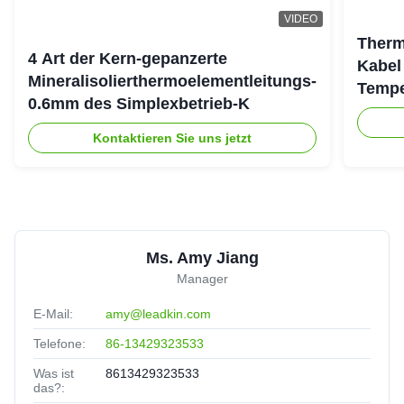
VIDEO
Therm
4 Art der Kern-gepanzerte
Kabel
Mineralisolierthermoelementleitungs-
Tempe
0.6mm des Simplexbetrieb-K
Kontaktieren Sie uns jetzt
Ms. Amy Jiang
Manager
E-Mail:
amy@leadkin.com
Telefone:
86-13429323533
Was ist
8613429323533
das?: