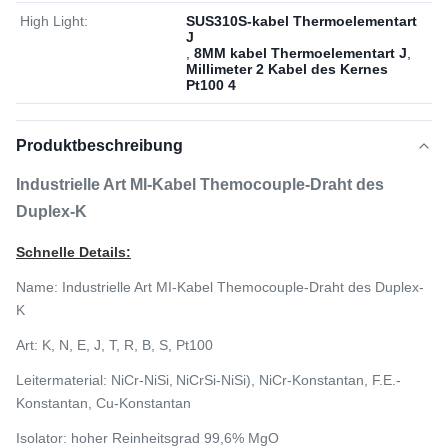
High Light:
SUS310S-kabel Thermoelementart
J
,
8MM kabel Thermoelementart J
,
Millimeter 2 Kabel des Kernes
Pt100 4
Produktbeschreibung
Industrielle Art MI-Kabel Themocouple-Draht des
Duplex-K
Schnelle Details:
Name:
Industrielle Art MI-Kabel Themocouple-Draht des Duplex-
K
Art:
K, N, E, J, T, R, B, S, Pt100
Leitermaterial: NiCr-NiSi,
NiCrSi-NiSi), NiCr-Konstantan, F.E.-
Konstantan, Cu-Konstantan
Isolator: hoher Reinheitsgrad 99,6% MgO