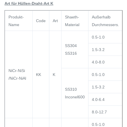
Art für Hüllen-Draht-Art K
Produkt-
Shaeth-
Außerhalb
Code
Art
Name
Material
Durchmessers.
0.5-1.0
SS304
1.5-3.2
SS316
4.0-8.0
NiCr-NiSi
KK
K
0.5-1.0
/NiCr-NiAl
1.5-3.2
SS310
Inconel600
4.0-6.4
8.0-12.7
0.5-1.0