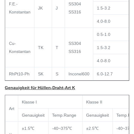
F.E.-
SS304
JK
J
1.5-3.2
Konstantan
SS316
4.0-8.0
0.5-1.0
Cu-
SS304
TK
T
1.5-3.2
Konstantan
SS316
4.0-8.0
RhPt10-Ph
SK
S
Inconel600
6.0-12.7
Genauigkeit für Hüllen-Draht-Art K
Klasse I
Klasse II
Art
Genauigkeit
Temp.Range
Genauigkeit
Temp.Ra
±1.5℃
-40~375℃
±2.5℃
-40~375