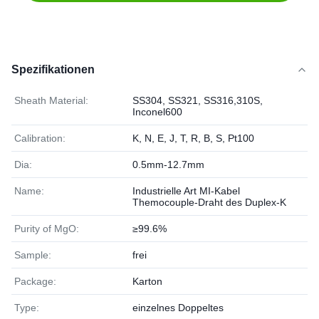
Spezifikationen
Sheath Material:
SS304, SS321, SS316,310S,
Inconel600
Calibration:
K, N, E, J, T, R, B, S, Pt100
Dia:
0.5mm-12.7mm
Name:
Industrielle Art MI-Kabel
Themocouple-Draht des Duplex-K
Purity of MgO:
≥99.6%
Sample:
frei
Package:
Karton
Type:
einzelnes Doppeltes