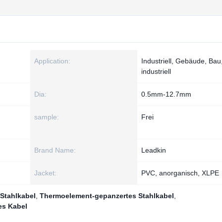
Application:
Industriell, Gebäude, Bau
industriell
Dia:
0.5mm-12.7mm
sample:
Frei
Brand Name:
Leadkin
Jacket:
PVC, anorganisch, XLPE
Stahlkabel
,
Thermoelement-gepanzertes Stahlkabel
,
es Kabel