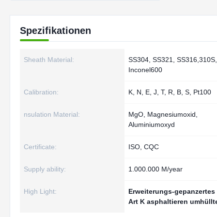
Spezifikationen
Sheath Material:
SS304, SS321, SS316,310S,
Inconel600
Calibration:
K, N, E, J, T, R, B, S, Pt100
nsulation Material:
MgO, Magnesiumoxid,
Aluminiumoxyd
Certificate:
ISO, CQC
Supply ability:
1.000.000 M/year
High Light:
Erweiterungs-gepanzertes 
Art K asphaltieren umhüllt