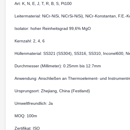
Art: K, N, E, J, T, R, B, S, Pt100
Leitermaterial: NiCr-NiSi, NiCrSi-NiSi), NiCr-Konstantan, F.E.
Isolator: hoher Reinheitsgrad 99,6% MgO
Kernzahl: 2, 4, 6
Hüllenmaterial: SS321 (SS304), SS316, SS310, Inconel600, Ni
Durchmesser (Millimeter): 0.25mm bis 12.7mm
Anwendung: Anschließen an Thermoelement- und Instrument
Ursprungsort: Zhejiang, China (Festland)
Umweltfreundlich: Ja
MOQ: 100m
Zertifikat: ISO