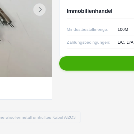
Immobilienhandel
Mindestbestellmenge:
100M
Zahlungsbedingungen:
L/C, D/A
neralisoliermetall umhülltes Kabel Al2O3