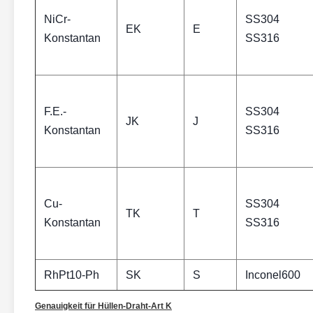
NiCr-
SS304
EK
E
Konstantan
SS316
F.E.-
SS304
JK
J
Konstantan
SS316
Cu-
SS304
TK
T
Konstantan
SS316
RhPt10-Ph
SK
S
Inconel600
Genauigkeit für Hüllen-Draht-Art K