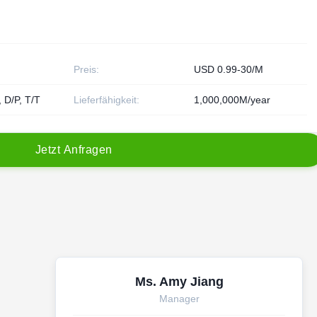
Preis:
USD 0.99-30/M
, D/P, T/T
Lieferfähigkeit:
1,000,000M/year
J
e
t
z
t
A
n
f
r
a
g
e
n
Ms. Amy Jiang
Manager