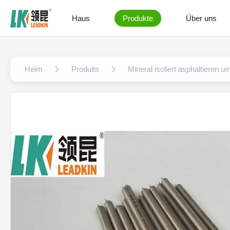
Haus
Produkte
Über uns
Heim
Produits
Mineral isoliert asphaltieren u