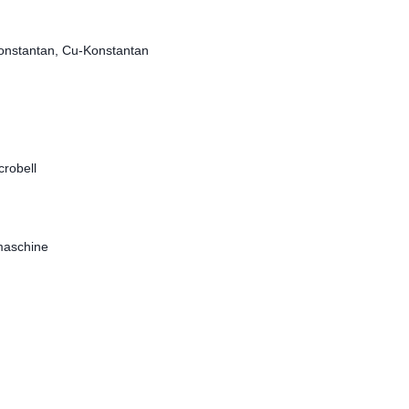
-Konstantan, Cu-Konstantan
crobell
maschine