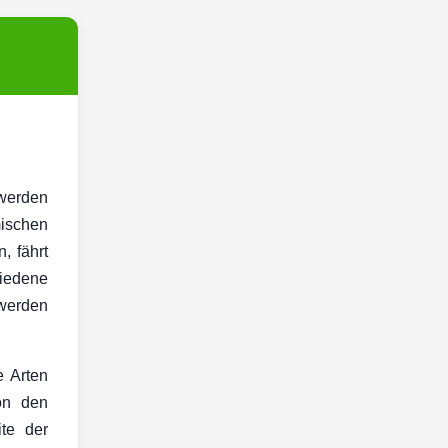
 werden
mischen
, fährt
iedene
 werden
e Arten
on den
te der