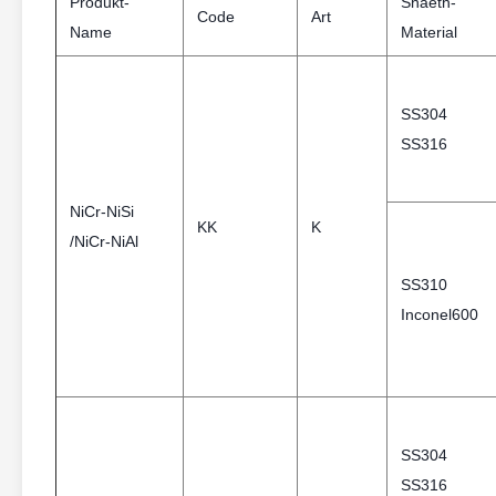
Produkt-
Shaeth-
Code
Art
Name
Material
SS304
SS316
NiCr-NiSi
KK
K
/NiCr-NiAl
SS310
Inconel600
SS304
SS316