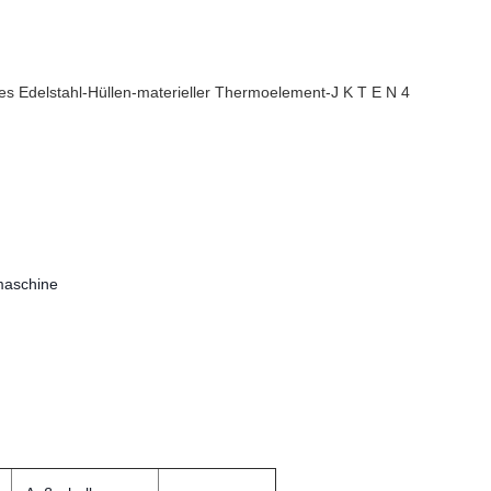
es Edelstahl-Hüllen-materieller Thermoelement-J K T E N 4
maschine