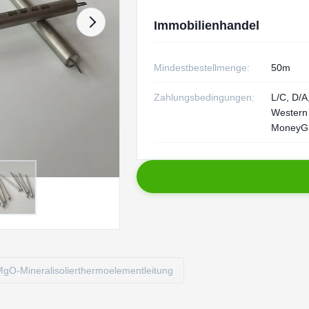
Immobilienhandel
Mindestbestellmenge:
50m
Zahlungsbedingungen:
L/C, D/A,
Western
MoneyG
gO-Mineralisolierthermoelementleitung