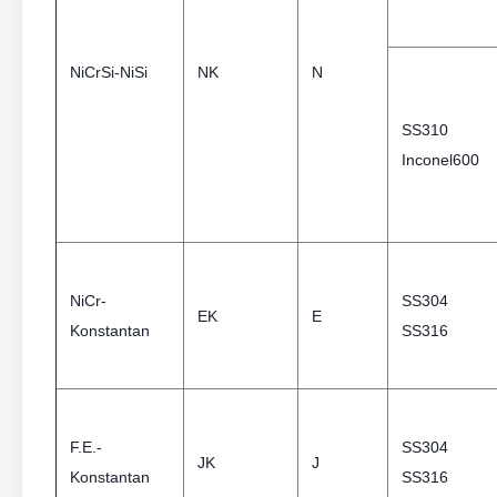
NiCrSi-NiSi
NK
N
SS310
Inconel600
NiCr-
SS304
EK
E
Konstantan
SS316
F.E.-
SS304
JK
J
Konstantan
SS316