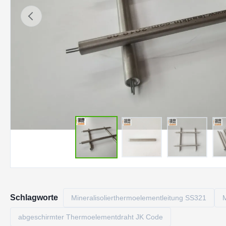
Schlagworte
Mineralisolierthermoelementleitung SS321
M
abgeschirmter Thermoelementdraht JK Code