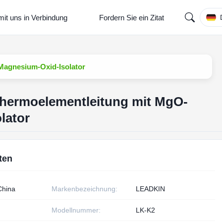
mit uns in Verbindung
Fordern Sie ein Zitat
Magnesium-Oxid-Isolator
thermoelementleitung mit MgO-
lator
ten
China
Markenbezeichnung:
LEADKIN
Modellnummer:
LK-K2