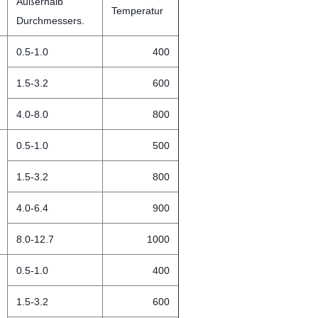
Außerhalb
Temperatur
Durchmessers.
0.5-1.0
400
1.5-3.2
600
4.0-8.0
800
0.5-1.0
500
1.5-3.2
800
4.0-6.4
900
8.0-12.7
1000
0.5-1.0
400
1.5-3.2
600