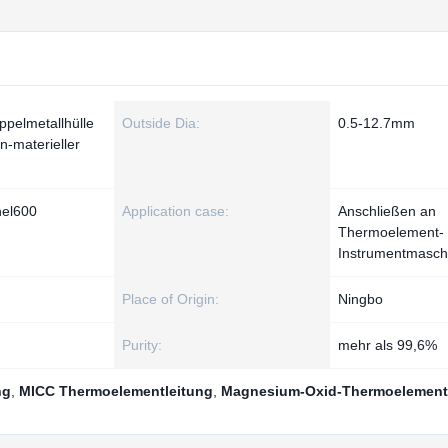
ppelmetallhülle
Outside Dia:
0.5-12.7mm
n-materieller
nel600
Application case:
Anschließen an
Thermoelement-
Instrumentmasch
Place of Origin:
Ningbo
Purity:
mehr als 99,6%
ng
,
MICC Thermoelementleitung
,
Magnesium-Oxid-Thermoelement