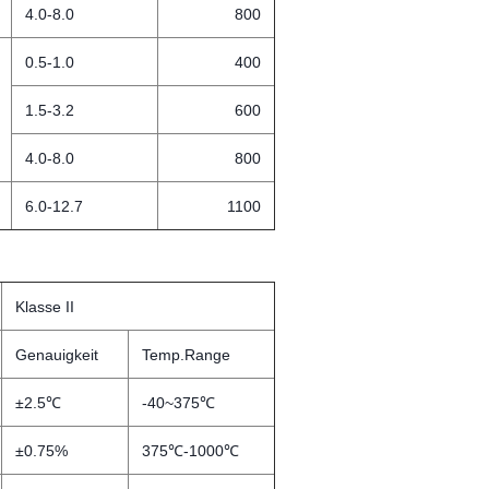
4.0-8.0
800
0.5-1.0
400
1.5-3.2
600
4.0-8.0
800
6.0-12.7
1100
Klasse II
Genauigkeit
Temp.Range
±2.5℃
-40~375℃
±0.75%
375℃-1000℃