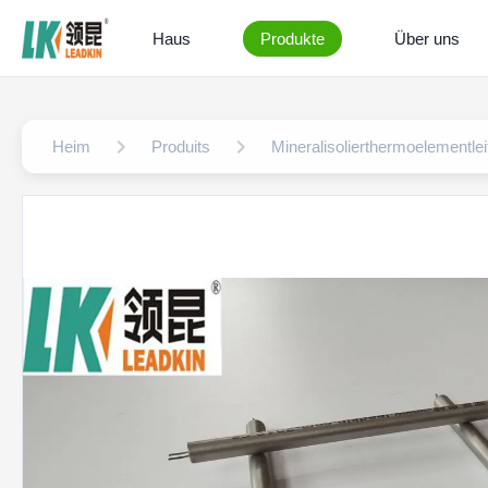
Haus
Produkte
Über uns
Heim
Produits
Mineralisolierthermoelementle