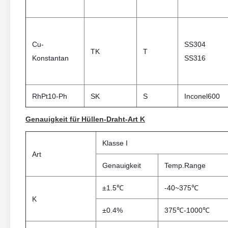
Cu-
SS304
TK
T
Konstantan
SS316
RhPt10-Ph
SK
S
Inconel600
Genauigkeit für Hüllen-Draht-Art K
Klasse I
Art
Genauigkeit
Temp.Range
±1.5℃
-40~375℃
K
±0.4%
375℃-1000℃