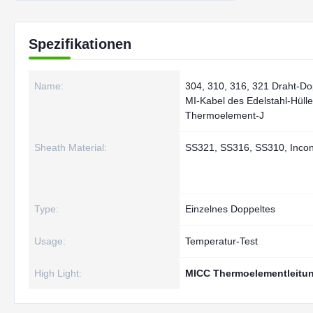
Spezifikationen
Name:
304, 310, 316, 321 Draht-Do
MI-Kabel des Edelstahl-Hülle
Thermoelement-J
Sheath Material:
SS321, SS316, SS310, Inco
Type:
Einzelnes Doppeltes
Usage:
Temperatur-Test
High Light:
MICC Thermoelementleitu