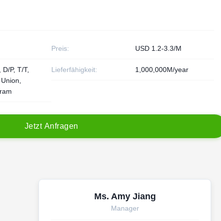
Preis:
USD 1.2-3.3/M
 D/P, T/T,
Lieferfähigkeit:
1,000,000M/year
 Union,
ram
J
e
t
z
t
A
n
f
r
a
g
e
n
Ms. Amy Jiang
Manager