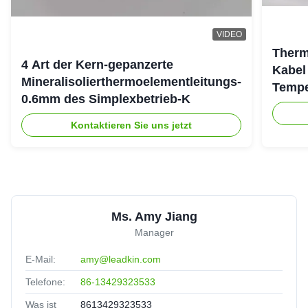
VIDEO
Therm
4 Art der Kern-gepanzerte
Kabel
Mineralisolierthermoelementleitungs-
Tempe
0.6mm des Simplexbetrieb-K
Kontaktieren Sie uns jetzt
Ms. Amy Jiang
Manager
E-Mail:
amy@leadkin.com
Telefone:
86-13429323533
Was ist
8613429323533