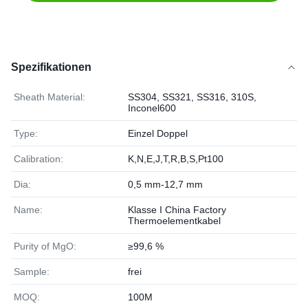
Spezifikationen
Sheath Material:
SS304, SS321, SS316, 310S,
Inconel600
Type:
Einzel Doppel
Calibration:
K,N,E,J,T,R,B,S,Pt100
Dia:
0,5 mm-12,7 mm
Name:
Klasse I China Factory
Thermoelementkabel
Purity of MgO:
≥99,6 %
Sample:
frei
MOQ:
100M