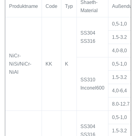
Shaeth-
Produktname
Code
Typ
Außendurc
Material
0,5-1,0
SS304
1.5-3.2
SS316
4,0-8,0
NiCr-
NiSi/NiCr-
KK
K
0,5-1,0
NiAl
1.5-3.2
SS310
Inconel600
4,0-6,4
8.0-12.7
0,5-1,0
SS304
1.5-3.2
SS316