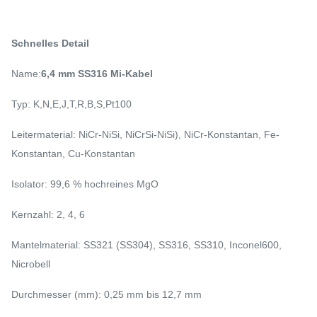
Schnelles Detail
Name:
6,4 mm SS316 Mi-Kabel
Typ: K,N,E,J,T,R,B,S,Pt100
Leitermaterial: NiCr-NiSi, NiCrSi-NiSi), NiCr-Konstantan, Fe-
Konstantan, Cu-Konstantan
Isolator: 99,6 % hochreines MgO
Kernzahl: 2, 4, 6
Mantelmaterial: SS321 (SS304), SS316, SS310, Inconel600,
Nicrobell
Durchmesser (mm): 0,25 mm bis 12,7 mm