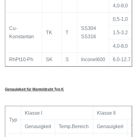
4,0-8,0
0,5-1,0
Cu-
SS304
TK
T
1.5-3.2
Konstantan
SS316
4,0-8,0
RhPt10-Ph
SK
S
Inconel600
6.0-12.7
Genauigkeit für Manteldraht Typ K
Klasse I
Klasse II
Typ
Genauigkeit
Temp.Bereich
Genauigkeit
Te