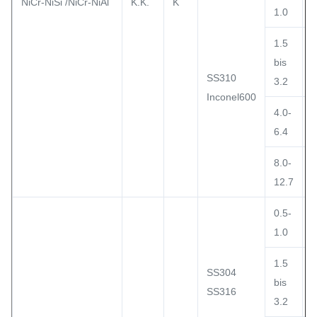
NiCr-NiSi /NiCr-NiAl
K.K.
K
1.0
1.5
bis
SS310
3.2
Inconel600
4.0-
6.4
8.0-
12.7
0.5-
1.0
1.5
SS304
bis
SS316
3.2