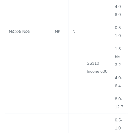
4.0-
8.0
0.5-
NiCrSi-NiSi
NK
N
1.0
1.5
bis
SS310
3.2
Inconel600
4.0-
6.4
8.0-
12.7
0.5-
1.0