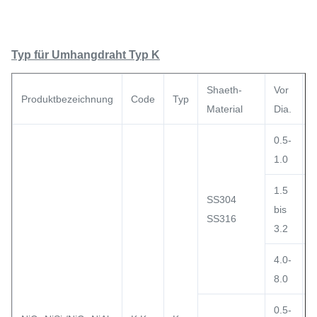
Typ für Umhangdraht Typ K
Shaeth-
Vor
Produktbezeichnung
Code
Typ
T
Material
Dia.
0.5-
1.0
1.5
SS304
bis
SS316
3.2
4.0-
8.0
0.5-