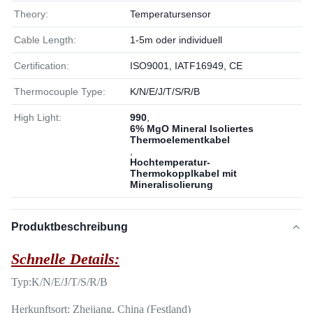
Theory:
Temperatursensor
Cable Length:
1-5m oder individuell
Certification:
ISO9001, IATF16949, CE
Thermocouple Type:
K/N/E/J/T/S/R/B
High Light:
990
,
6% MgO Mineral Isoliertes
Thermoelementkabel
,
Hochtemperatur-
Thermokopplkabel mit
Mineralisolierung
Produktbeschreibung
Schnelle Details:
Typ:
K/N/E/J/T/S/R/B
Herkunftsort: Zhejiang, China (Festland)