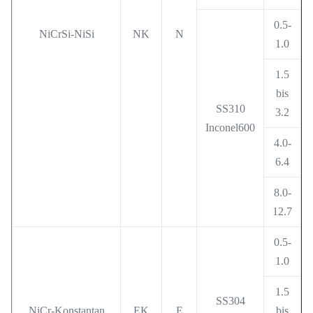
0.5-
NiCrSi-NiSi
NK
N
1.0
1.5
bis
SS310
3.2
Inconel600
4.0-
6.4
8.0-
12.7
0.5-
1.0
1.5
SS304
NiCr-Konstantan
EK
E
bis