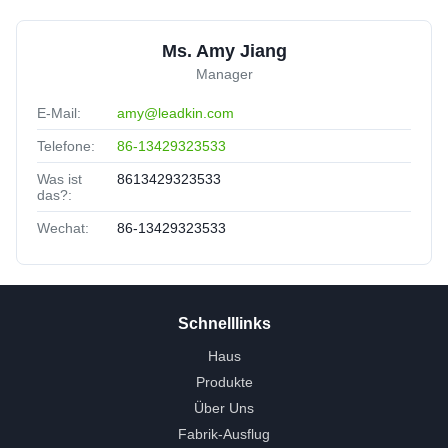
Ms. Amy Jiang
Manager
E-Mail:
amy@leadkin.com
Telefone:
86-13429323533
Was ist
8613429323533
das?:
Wechat:
86-13429323533
Schnelllinks
Haus
Produkte
Über Uns
Fabrik-Ausflug