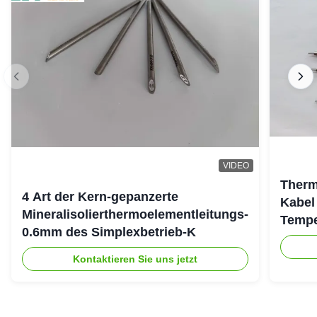
VIDEO
Therm
4 Art der Kern-gepanzerte
Kabel
Mineralisolierthermoelementleitungs-
Tempe
0.6mm des Simplexbetrieb-K
Kontaktieren Sie uns jetzt