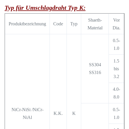
Typ für Umschlagdraht Typ K:
Shaeth-
Vor
Produktbezeichnung
Code
Typ
Material
Dia.
0.5-
1.0
1.5
SS304
bis
SS316
3.2
4.0-
8.0
NiCr-NiSi /NiCr-
0.5-
K.K.
K
NiAl
1.0