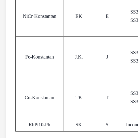
SS
NiCr-Konstantan
EK
E
SS
SS
Fe-Konstantan
J.K.
J
SS
SS
Cu-Konstantan
TK
T
SS
RhPt10-Ph
SK
S
Incon