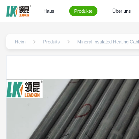
Haus
Produkte
Über uns
Heim
Produits
Mineral Insulated Heating Cab