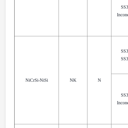
SS
Incon
SS
SS
NiCrSi-NiSi
NK
N
SS
Incon