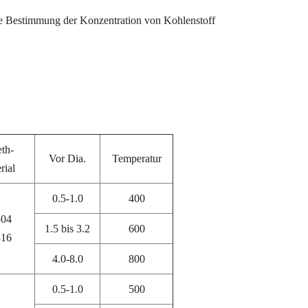
die Bestimmung der Konzentration von Kohlenstoff
th-
Vor Dia.
Temperatur
rial
0.5-1.0
400
304
1.5 bis 3.2
600
316
4.0-8.0
800
0.5-1.0
500