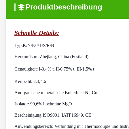
Produktbeschreibung
Schnelle Details:
Typ:
K/N/E/J/T/S/R/B
Herkunftsort: Zhejiang, China (Festland)
Genauigkeit: I-0,4% t, II-0,75% t, III-1,5% t
Kernzahl: 2,3,4,6
Anorganische mineralische Isolierblei: Ni, Cu
Isolator: 99,6% hochreine MgO
Bescheinigung:
ISO9001, IATF16949, CE
Anwendungsbereich: Verbindung mit Thermocouple und Inst