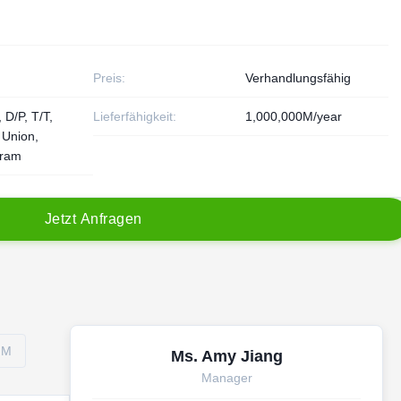
Preis:
Verhandlungsfähig
 D/P, T/T,
Lieferfähigkeit:
1,000,000M/year
 Union,
ram
J
e
t
z
t
A
n
f
r
a
g
e
n
MM
Ms. Amy Jiang
Manager