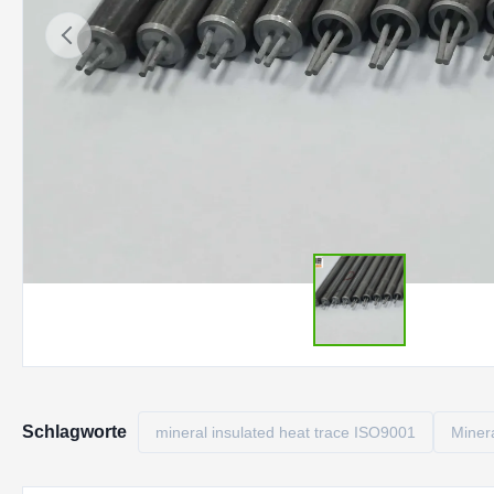
Schlagworte
mineral insulated heat trace ISO9001
Miner