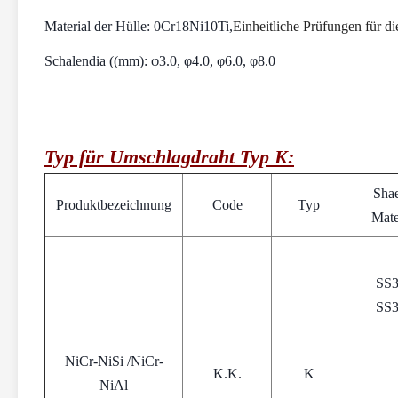
Material der Hülle: 0Cr18Ni10Ti,
Einheitliche Prüfungen für 
Schalendia ((mm): φ3.0, φ4.0, φ6.0, φ8.0
Typ für Umschlagdraht Typ K:
Shae
Produktbezeichnung
Code
Typ
Mate
SS
SS
NiCr-NiSi /NiCr-
K.K.
K
NiAl