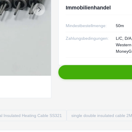
Immobilienhandel
Mindestbestellmenge:
50m
Zahlungsbedingungen:
L/C, D/A,
Western
MoneyG
al Insulated Heating Cable SS321
single double insulated cable 2