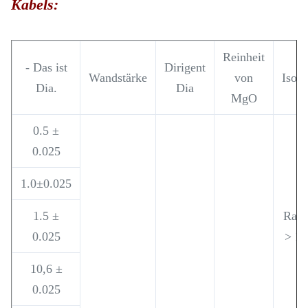
Kabels:
Reinheit
- Das ist
Dirigent
Wandstärke
von
Isoli
Dia.
Dia
MgO
0.5 ±
0.025
1.0±0.025
1.5 ±
Raum
0.025
> 1
10,6 ±
0.025