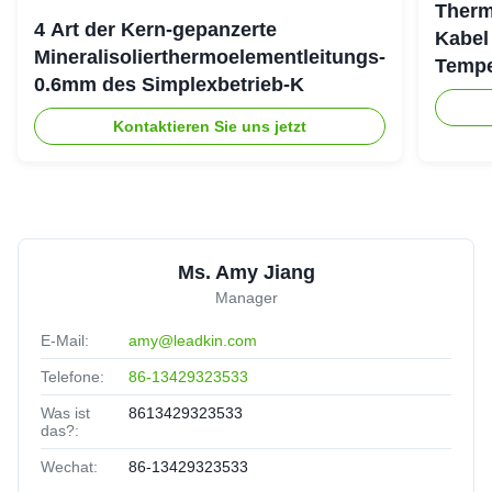
Therm
4 Art der Kern-gepanzerte
Kabel
Mineralisolierthermoelementleitungs-
Tempe
0.6mm des Simplexbetrieb-K
Kontaktieren Sie uns jetzt
Ms. Amy Jiang
Manager
E-Mail:
amy@leadkin.com
Telefone:
86-13429323533
Was ist
8613429323533
das?:
Wechat:
86-13429323533