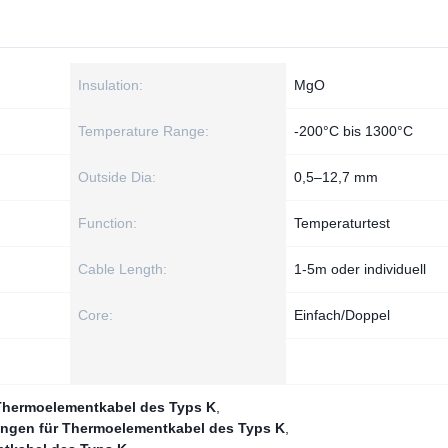
Insulation:
MgO
Temperature Range:
-200°C bis 1300°C
Outside Dia:
0,5–12,7 mm
Function:
Temperaturtest
Cable Length:
1-5m oder individuell
Core:
Einfach/Doppel
Thermoelementkabel des Typs K
,
ngen für Thermoelementkabel des Typs K
,