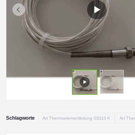
Schlagworte
Art Thermoelementleitung SS310 K
Art The