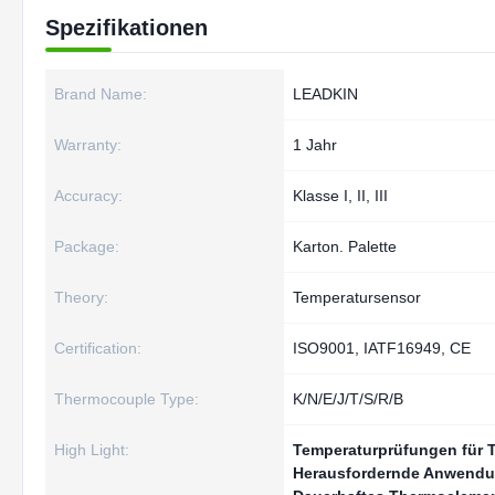
Spezifikationen
Brand Name:
LEADKIN
Warranty:
1 Jahr
Accuracy:
Klasse I, II, III
Package:
Karton. Palette
Theory:
Temperatursensor
Certification:
ISO9001, IATF16949, CE
Thermocouple Type:
K/N/E/J/T/S/R/B
High Light:
Temperaturprüfungen für 
Herausfordernde Anwendu