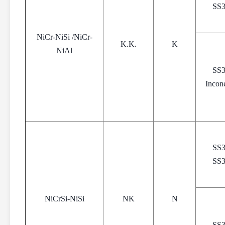
SS
NiCr-NiSi /NiCr-
K.K.
K
NiAl
SS
Incon
SS
SS
NiCrSi-NiSi
NK
N
SS