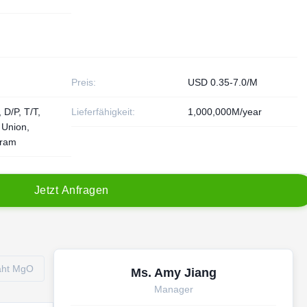
Preis:
USD 0.35-7.0/M
 D/P, T/T,
Lieferfähigkeit:
1,000,000M/year
 Union,
ram
J
e
t
z
t
A
n
f
r
a
g
e
n
aht MgO
Ms. Amy Jiang
Manager