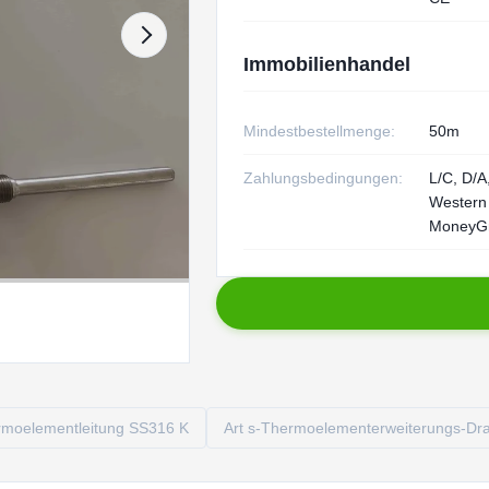
Immobilienhandel
Mindestbestellmenge:
50m
Zahlungsbedingungen:
L/C, D/A,
Western
MoneyG
rmoelementleitung SS316 K
Art s-Thermoelementerweiterungs-Dr