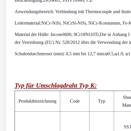
Bescheinigung:
ISO9001, IATF16949, CE
Anwendungsbereich: Verbindung mit Thermocouple und Inst
Leitermaterial:
NiCr-NiSi, NiCrSi-NiSi, NiCr-Konstantan, Fe-
Material der Hülle: Inconel600, 0Cr18Ni10Ti,
Die in Anhang I
der Verordnung (EU) Nr. 528/2012 über die Verwendung der i
Schalendurchmesser (mm): 0,5 mm bis 12,7 mm:φ0.5,φ1.0, φ1,5 
Typ für Umschlagdraht Typ K:
Shae
Produktbezeichnung
Code
Typ
Mate
SS