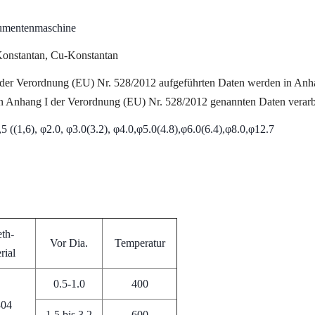
rumentenmaschine
Konstantan, Cu-Konstantan
 der Verordnung (EU) Nr. 528/2012 aufgeführten Daten werden in Anh
n Anhang I der Verordnung (EU) Nr. 528/2012 genannten Daten verarbe
((1,6), φ2.0, φ3.0(3.2), φ4.0,φ5.0(4.8),φ6.0(6.4),φ8.0,φ12.7
th-
Vor Dia.
Temperatur
rial
0.5-1.0
400
304
1.5 bis 3.2
600