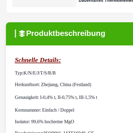
Dauerhaftes Thermoelemen
Produktbeschreibung
Schnelle Details:
Typ:
K/N/E/J/T/S/R/B
Herkunftsort: Zhejiang, China (Festland)
Genauigkeit: I-0,4% t, II-0,75% t, III-1,5% t
Kernnummer: Einfach / Doppel
Isolator: 99,6% hochreine MgO