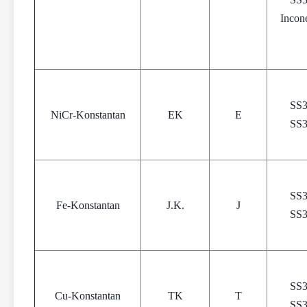
Incon
SS
NiCr-Konstantan
EK
E
SS
SS
Fe-Konstantan
J.K.
J
SS
SS
Cu-Konstantan
TK
T
SS