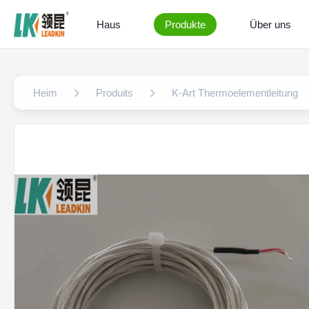
Haus
Produkte
Über uns
Heim
Produits
K-Art Thermoelementleitung