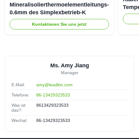
Mineralisolierthermoelementleitungs-
Tempe
0.6mm des Simplexbetrieb-K
Kontaktieren Sie uns jetzt
Ms. Amy Jiang
Manager
E-Mail:
amy@leadkin.com
Telefone:
86-13429323533
Was ist
8613429323533
das?:
Wechat:
86-13429323533