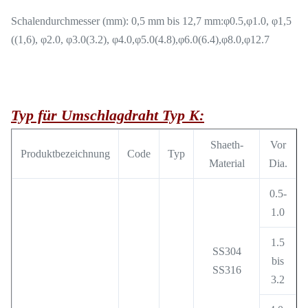
Schalendurchmesser (mm): 0,5 mm bis 12,7 mm:φ0.5,φ1.0, φ1,5
((1,6), φ2.0, φ3.0(3.2), φ4.0,φ5.0(4.8),φ6.0(6.4),φ8.0,φ12.7
Typ für Umschlagdraht Typ K:
Shaeth-
Vor
Produktbezeichnung
Code
Typ
Material
Dia.
0.5-
1.0
1.5
SS304
bis
SS316
3.2