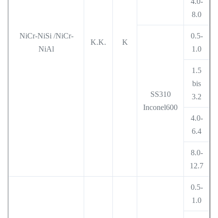
4.0-
8.0
NiCr-NiSi /NiCr-
0.5-
K.K.
K
NiAl
1.0
1.5
bis
SS310
3.2
Inconel600
4.0-
6.4
8.0-
12.7
0.5-
1.0