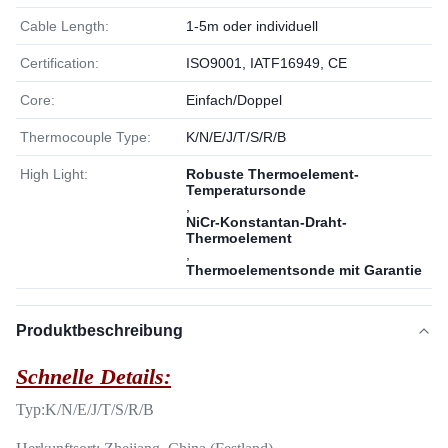
Cable Length:
1-5m oder individuell
Certification:
ISO9001, IATF16949, CE
Core:
Einfach/Doppel
Thermocouple Type:
K/N/E/J/T/S/R/B
High Light:
Robuste Thermoelement-
Temperatursonde
,
NiCr-Konstantan-Draht-
Thermoelement
,
Thermoelementsonde mit Garantie
Produktbeschreibung
Schnelle Details:
Typ:
K/N/E/J/T/S/R/B