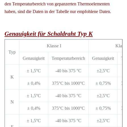
den Temperaturbereich von gepanzerten Thermoelementen
haben, sind die Daten in der Tabelle nur empfohlene Daten.
Genauigkeit für Schaldraht Typ K
Klasse I
Klasse
Typ
Genauigkeit
Temperaturbereich
Genauigkeit
Tem
± 1,5°C
-40 bis 375 °C
±2,5°C
-
K
± 0,4%
375°C bis 1000°C
± 0,75%
37
± 1,5°C
-40 bis 375 °C
±2,5°C
-
N
± 0,4%
375°C bis 1000°C
± 0,75%
37
± 1,5°C
-40 bis 375 °C
±2,5°C
-
E