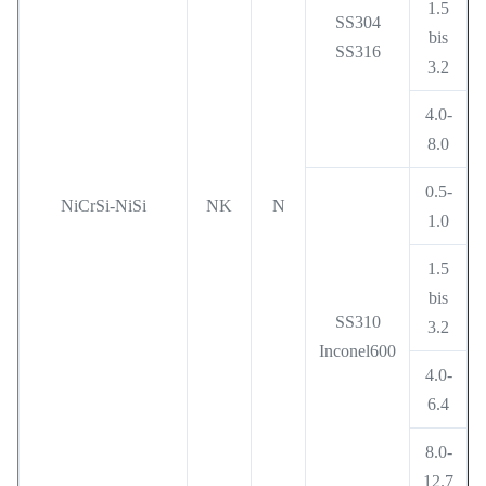
1.5
SS304
bis
SS316
3.2
4.0-
8.0
0.5-
NiCrSi-NiSi
NK
N
1.0
1.5
bis
SS310
3.2
Inconel600
4.0-
6.4
8.0-
12.7