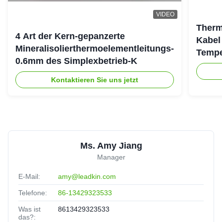
VIDEO
Therm
4 Art der Kern-gepanzerte
Kabel
Mineralisolierthermoelementleitungs-
Tempe
0.6mm des Simplexbetrieb-K
Kontaktieren Sie uns jetzt
Ms. Amy Jiang
Manager
E-Mail:
amy@leadkin.com
Telefone:
86-13429323533
Was ist
8613429323533
das?: