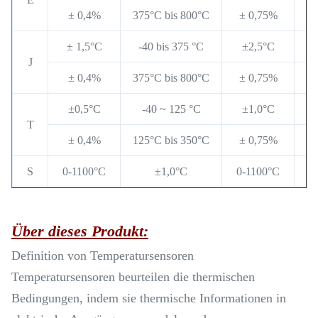
± 0,4%
375°C bis 800°C
± 0,75%
37
± 1,5°C
-40 bis 375 °C
±2,5°C
-
J
± 0,4%
375°C bis 800°C
± 0,75%
37
±0,5°C
-40 ~ 125 °C
±1,0°C
T
± 0,4%
125°C bis 350°C
± 0,75%
12
S
0-1100°C
±1,0°C
0-1100°C
Über dieses Produkt:
Definition von Temperatursensoren
Temperatursensoren beurteilen die thermischen
Bedingungen, indem sie thermische Informationen in